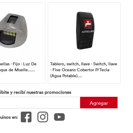
ellas - Fijo - Luz De
Tablero, switch, llave - Switch, llave
Conv
que de Muelle......
- Five Oceans Cobertor P/Tecla
Inv
(Agua Potable)....
Watt
ibite y recibí nuestras promociones
Agregar
uinos en: