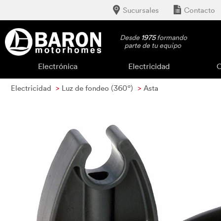
Sucursales
Contacto
Desde
1975
formando
parte de tu equipo
Electrónica
Electricidad
C
Electricidad
Luz de fondeo (360º)
Asta