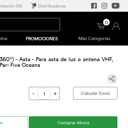
rmación Útil
Distribuidores
0
bina
Más Categorías
PROMOCIONES
360º) - Asta - Para asta de luz o antena VHF,
Par- Five Oceans