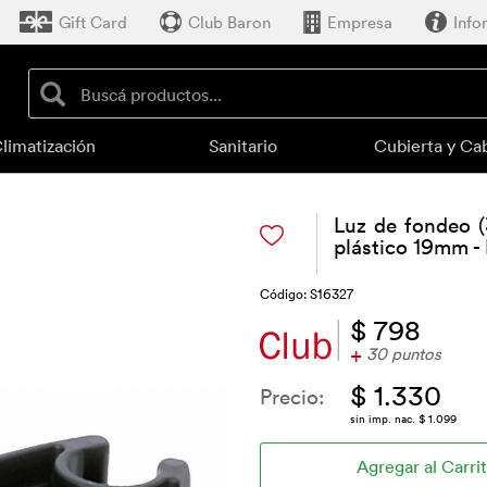
Gift Card
Club Baron
Empresa
Info
limatización
Sanitario
Cubierta y Ca
Luz de fondeo (
plástico 19mm - 
Código: S16327
$ 798
+
30 puntos
$ 1.330
Precio:
sin imp. nac. $ 1.099