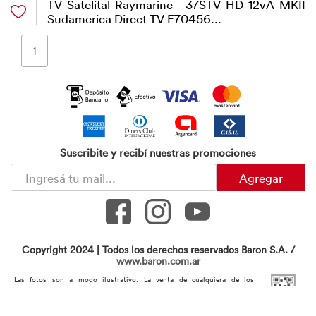
TV Satelital Raymarine - 37STV HD 12vA MKII
Sudamerica Direct TV E70456...
1
Suscribite y recibí nuestras promociones
Agregar
Copyright 2024 | Todos los derechos reservados Baron S.A. /
www.baron.com.ar
Las fotos son a modo ilustrativo. La venta de cualquiera de los
productos publicados está sujeta a la verificación de stock. Los precios
online y los planes de financiación para los productos presentados /
publicados en
www.baron.com.ar
son válidos exclusivamente para la